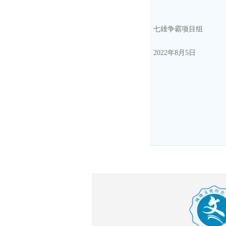
七雄争霸项目组
202
2
年
8
月
5
日